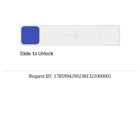
首页
>
新闻资讯
>
详细介绍
RFPEMF-帕金森综合征（PEMF Parkinson's
syndrome）
发布时间：2022-03-28
来源：
Reuven Sandyk医生在1994-1996年期间每年都发表了若干